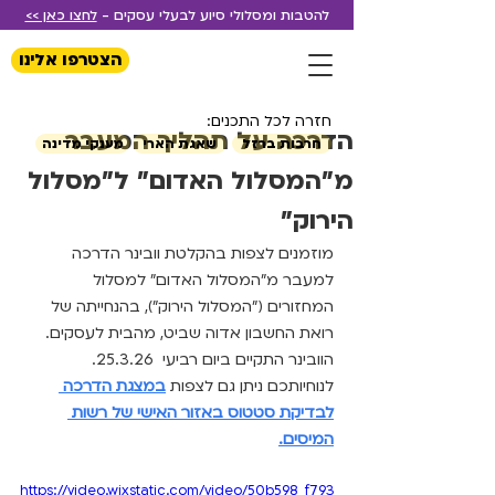
להטבות ומסלולי סיוע לבעלי עסקים -
לחצו כאן >>
הצטרפו אלינו
חזרה לכל התכנים:
הדרכה על תהליך המעבר
חרבות ברזל
שאגת הארי
מענקי מדינה
מ"המסלול האדום" ל"מסלול
הירוק"
מוזמנים לצפות בהקלטת וובינר הדרכה 
למעבר מ"המסלול האדום" למסלול 
המחזורים ("המסלול הירוק"), בהנחייתה של 
רואת החשבון אדוה שביט, מהבית לעסקים. 
הוובינר התקיים ביום רביעי  25.3.26.
​לנוחיותכם ניתן גם לצפות 
במצגת הדרכה 
לבדיקת סטטוס באזור האישי של רשות 
המיסים.
https://video.wixstatic.com/video/50b598_f793