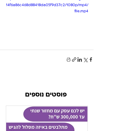
14f6a86c468d88418da05f9d37c2/1080p/mp4/
file.mp4
פוסטים נוספים