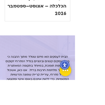
הכלכלה – אוגוסט–ספטמבר
2026
הבית לעסקים הוא מיזם שנולד מתוך ההבנה כי
בעלי עסקים קטנים ובינוניים בגליל המזרחי זקוקים
למעטפת תומכת, במיוחד בתקופה המאתגרת
שלאחר מלחמת חרבות ברזל.
אנו כאן, אשכול
גליל מזרחי, עיריית קריית שמונה והרשויות
המקומיות, כדי ללוות אתכם באופן אישי ומקצועי,
עם מגוון שירותים הכוללים סיוע במיצוי זכויות מול
מס רכוש, ליווי עסקי מותאם, סיוע בהתמודדות עם
בירוקרטיה, ועוד.
השאירו לנו הודעה באתר