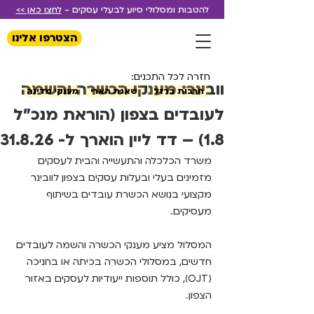
להטבות ומסלולי סיוע לבעלי עסקים -
לחצו כאן >>
הצטרפו אלינו
חזרה לכל התכנים:
וובינר: מענקי הכשרה והשמה
חרבות ברזל
שאגת הארי
מענקי מדינה
לעובדים בצפון (הוראת מנכ"ל
1.8) – דד ליין הוארך ל- 31.8.26
משרד הכלכלה והתעשייה והבית לעסקים 
מזמינים בעלי ובעלות עסקים בצפון לוובינר 
מקצועי בנושא הכשרת עובדים בשיתוף 
מעסיקים.
המסלול מציע מענקי הכשרה והשמה לעובדים 
חדשים, במסלולי הכשרה בכיתה או בחניכה 
(OJT), כולל תוספות ייעודיות לעסקים באזור 
הצפון.