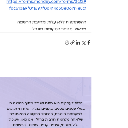
https://forms.monday.com/forms/3c139
fdc61ba9f011697f0d414d50e06?r=euc1
ההשתתפות ללא עלות ומחייבת הרשמה 
מראש. מספר המקומות מוגבל.
הבית לעסקים הוא מיזם שנולד מתוך ההבנה כי
בעלי עסקים קטנים ובינוניים בגליל המזרחי זקוקים
למעטפת תומכת, במיוחד בתקופה המאתגרת
שלאחר מלחמת חרבות ברזל.
אנו כאן, אשכול
גליל מזרחי, עיריית קריית שמונה והרשויות