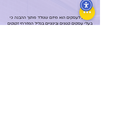
הבית לעסקים הוא מיזם שנולד מתוך ההבנה כי
בעלי עסקים קטנים ובינוניים בגליל המזרחי זקוקים
למעטפת תומכת, במיוחד בתקופה המאתגרת
שלאחר מלחמת חרבות ברזל.
אנו כאן, אשכול
גליל מזרחי, עיריית קריית שמונה והרשויות
המקומיות, כדי ללוות אתכם באופן אישי ומקצועי,
עם מגוון שירותים הכוללים סיוע במיצוי זכויות מול
מס רכוש, ליווי עסקי מותאם, סיוע בהתמודדות עם
בירוקרטיה, ועוד.
השאירו לנו הודעה באתר
אודות
מהו הבית לעסקים?
חזון
צוות
השותפים שלנו
מה חדש?