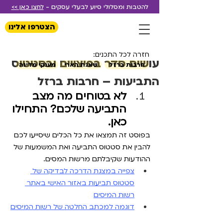
להטבות ומסלולי סיוע לבעלי עסקים -
לחצו כאן >>
הצטרפו אלינו
חזרה לכל התכנים:
עושים סדר בפיצויים ובסטטוס
חרבות ברזל
שאגת הארי
מענקי מדינה
התביעות – חרבות ברזל
לא בטוחים מה מצב 
התביעה שלכם? התחילו 
כאן.
בפוסט זה תמצאו את כל הכלים שיסייעו לכם 
להבין את סטטוס התביעה ואת המשמעות של 
ההודעות שקיבלתם מרשות המסים.
צפייה במצגת הדרכה לבדיקה של 
סטטוס תביעות באזור האישי באתר 
רשות המיסים
דוגמה למכתב החלטה של רשות המיסים