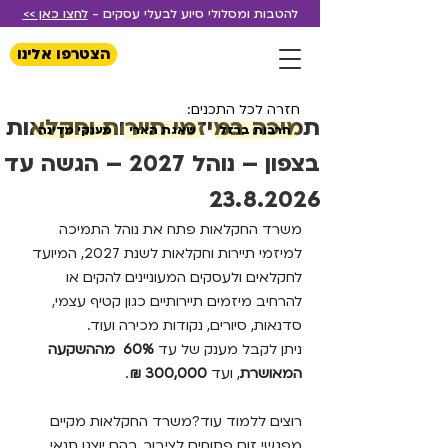
להטבות ומסלולי סיוע לבעלי עסקים -
לחצו כאן >>
הצטרפו אלינו
חזרה לכל התכנים:
תמיכה במיזמי תיירות וחקלאות
חרבות ברזל
שאגת הארי
מענקי מדינה
בצפון – נוהל 2027 – הגשה עד
23.8.2026
משרד החקלאות פתח את נוהל התמיכה 
למיזמי תיירות וחקלאות לשנת 2027, המיועד 
לחקלאים ולעסקים המעוניינים להקים או 
להרחיב מיזמים תיירותיים כגון קטיף עצמי, 
סדנאות, סיורים, נקודות מכירה ועוד.
ניתן לקבל מענק של עד 
60%  מההשקעה 
המאושרת
, ועד 
300,000 ₪
.
רוצים ללמוד עוד?משרד החקלאות מקיים 
מפגשי זום פתוחים לציבור, בהם יוצגו תנאי 