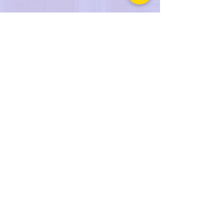
אודות
מהו הבית לעסקים?
חזון
צוות
השותפים שלנו
מה חדש?
מידע והטבות לעסקים
אירועים קרובים
שירותים
דף השירותים
מיצוי זכויות ומשאבים
מידע ועדכונים
צרו קשר
hubmanager@eastgalil.org.il
04-3851123