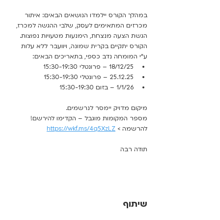
במהלך הקורס יילמדו הנושאים הבאים: איתור 
מכרזים המתאימים לעסק, שלבי ההגשה למכרז, 
הגשת הצעה מנצחת, הימנעות מטעויות נפוצות.
הקורס יתקיים בקרית שמונה, ויוועבר ללא עלות 
ע"י המומחה נדב כספי, בתאריכים הבאים:
18/12/25 – פרונטלי 15:30-19:30
25.12.25 – פרונטלי 15:30-19:30
1/1/26 – בזום 15:30-19:30
מיקום מדויק יימסר לנרשמים.
מספר המקומות מוגבל – הקדימו להירשם!
להרשמה > 
https://wkf.ms/4q5XzLZ
תודה רבה
שיתוף