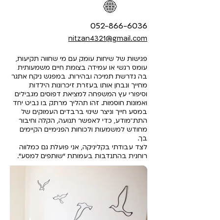
052-866-6036
nitzan4321@gmail.com
פגישות של שיחות עומק עם מי שחווה תקיעות,
עומס רגשי או עמידה בצומת חיים משמעותית
בה נדרשת תמיכה ובהירות. במפגש ניקח אתגר
מחייך ונבחן אותו בעזרת זיכרונות הילדות
וסיפורי עץ המשפחה למציאת דפוסים מגבילים
ואמונות חוסמות. זהו תהליך מרתק בו נביט יחד
במסע חייך וניצר שינוי ברבדים העמוקים של
התת־מודע, כדי לאפשר תנועה, הקלה וחיבור
מחודש למשמעות ולכוחות הפנימיים הקיימים
בך.
לצד עבודתי בקליניקה, אני פועלת גם כמלווה
רוחנית בהתנדבות בעמותת "שותפים למסע".