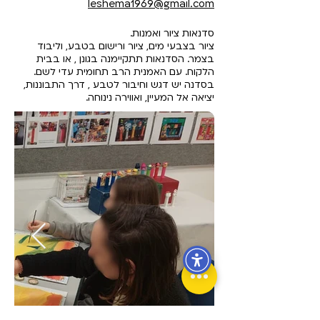
leshema1969@gmail.com
סדנאות ציור ואמנות.
ציור בצבעי מים, ציור ורישום בטבע, וליבוד
בצמר. הסדנאות תתקיימנה בגונן , או בבית
הלקוח. עם האמנית הרב תחומית עדי לשם.
בסדנה יש דגש וחיבור לטבע , דרך התבוננות,
יציאה אל המעיין, ואווירה נינוחה.