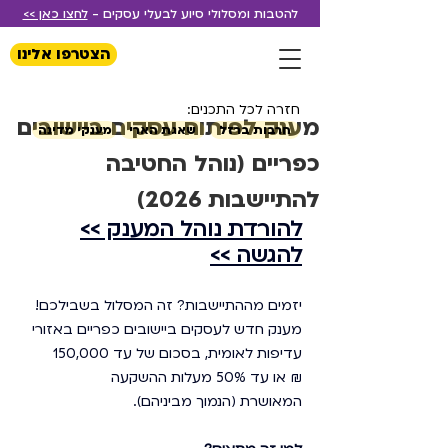
להטבות ומסלולי סיוע לבעלי עסקים -
לחצו כאן >>
הצטרפו אלינו
חזרה לכל התכנים:
מענק לפיתוח עסקים ביישובים
חרבות ברזל
שאגת הארי
מענקי מדינה
כפריים (נוהל החטיבה
להתיישבות 2026)
להורדת נוהל המענק >>
להגשה >>
יזמים מההתיישבות? זה המסלול בשבילכם!
מענק חדש לעסקים ביישובים כפריים באזורי 
עדיפות לאומית, בסכום של עד 150,000 
₪ או עד 50% מעלות ההשקעה 
המאושרת (הנמוך מביניהם).