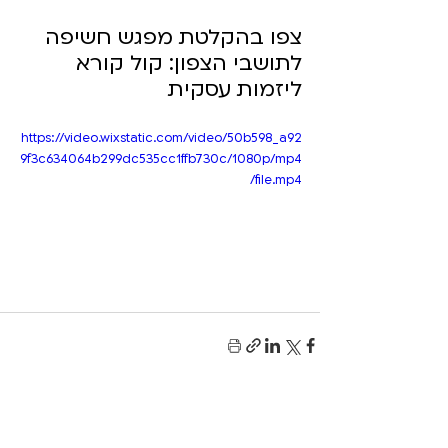
צפו בהקלטת מפגש חשיפה 
לתושבי הצפון: קול קורא 
ליזמות עסקית
https://video.wixstatic.com/video/50b598_a92
9f3c634064b299dc535cc1ffb730c/1080p/mp4
/file.mp4